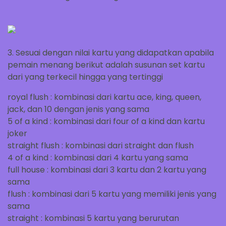
3. Sesuai dengan nilai kartu yang didapatkan apabila
pemain menang berikut adalah susunan set kartu
dari yang terkecil hingga yang tertinggi
royal flush : kombinasi dari kartu ace, king, queen,
jack, dan 10 dengan jenis yang sama
5 of a kind : kombinasi dari four of a kind dan kartu
joker
straight flush : kombinasi dari straight dan flush
4 of a kind : kombinasi dari 4 kartu yang sama
full house : kombinasi dari 3 kartu dan 2 kartu yang
sama
flush : kombinasi dari 5 kartu yang memiliki jenis yang
sama
straight : kombinasi 5 kartu yang berurutan