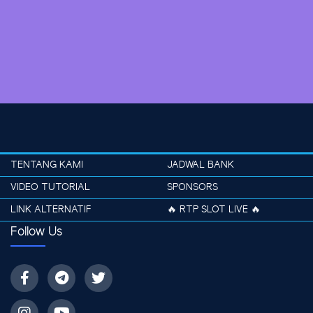
TENTANG KAMI
JADWAL BANK
VIDEO TUTORIAL
SPONSORS
LINK ALTERNATIF
🔥 RTP SLOT LIVE 🔥
Follow Us