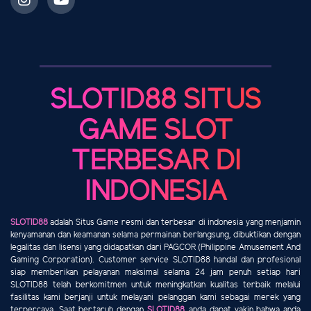
SLOTID88 SITUS
GAME SLOT
TERBESAR DI
INDONESIA
SLOTID88
adalah Situs Game resmi dan terbesar di indonesia yang menjamin
kenyamanan dan keamanan selama permainan berlangsung, dibuktikan dengan
legalitas dan lisensi yang didapatkan dari PAGCOR (Philippine Amusement And
Gaming Corporation). Customer service SLOTID88 handal dan profesional
siap memberikan pelayanan maksimal selama 24 jam penuh setiap hari
SLOTID88 telah berkomitmen untuk meningkatkan kualitas terbaik melalui
fasilitas kami berjanji untuk melayani pelanggan kami sebagai merek yang
terpercaya. Saat bertaruh dengan
SLOTID88
, anda dapat yakin bahwa anda